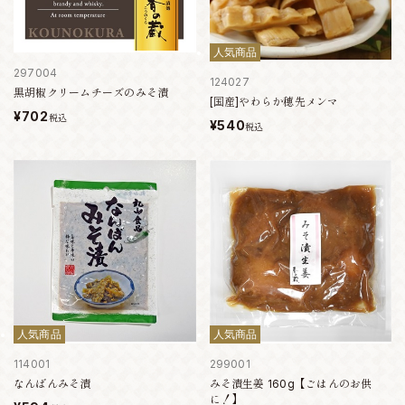
人気商品
297004
124027
黒胡椒クリームチーズのみそ漬
[国産]やわらか穂先メンマ
¥702
税込
¥540
税込
人気商品
人気商品
114001
299001
なんばんみそ漬
みそ漬生姜 160g【ごはんのお供
に！】