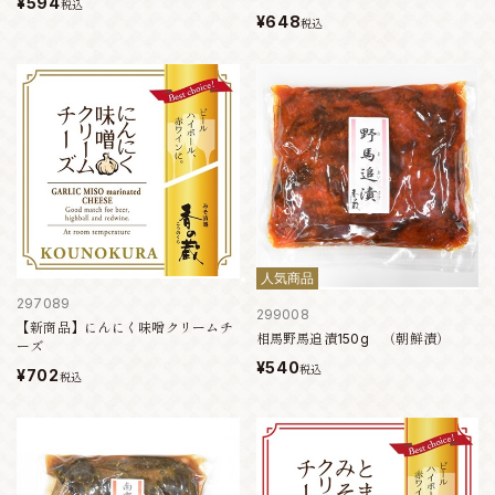
¥594
税込
¥648
税込
人気商品
297089
299008
【新商品】にんにく味噌クリームチ
相馬野馬追漬150g （朝鮮漬）
ーズ
¥540
税込
¥702
税込