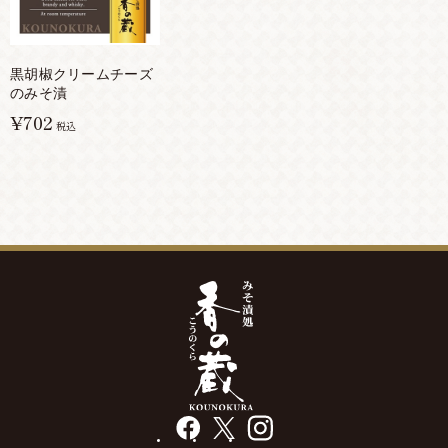
黒胡椒クリームチーズ
のみそ漬
¥702
税込
facebook
X
instagram