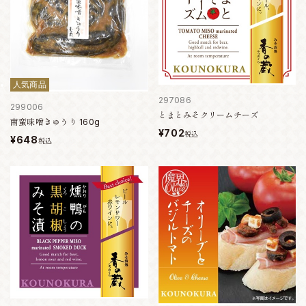
人気商品
297086
299006
とまとみそクリームチーズ
南蛮味噌きゅうり 160g
¥702
税込
¥648
税込