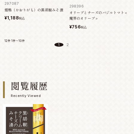
297087
298396
燻鴨（かおりがも）の黒胡椒みそ漬
オリーブとチーズのバジルトマト＜
¥1,188
魔界のオリーブ＞
税込
¥756
税込
12件
1件～10件
1
2
閲覧履歴
Recently Viewed