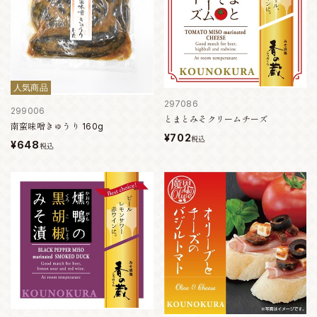
人気商品
297086
299006
とまとみそクリームチーズ
南蛮味噌きゅうり 160g
¥702
税込
¥648
税込