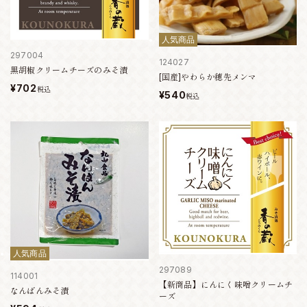
人気商品
297004
124027
黒胡椒クリームチーズのみそ漬
[国産]やわらか穂先メンマ
¥702
税込
¥540
税込
人気商品
297089
114001
【新商品】にんにく味噌クリームチ
なんばんみそ漬
ーズ