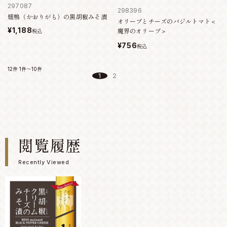
297087
298396
燻鴨（かおりがも）の黒胡椒みそ漬
オリーブとチーズのバジルトマト＜
¥1,188
魔界のオリーブ＞
税込
¥756
税込
12件
1件～10件
1
2
閲覧履歴
Recently Viewed