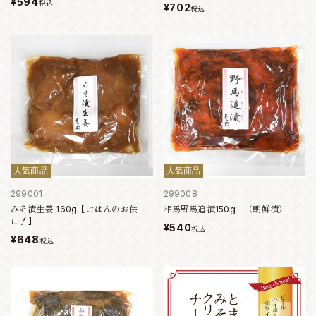
¥594
税込
¥702
税込
人気商品
人気商品
299001
299008
みそ漬生姜 160g【ごはんのお供
相馬野馬追漬150g （朝鮮漬）
に！】
¥540
税込
¥648
税込