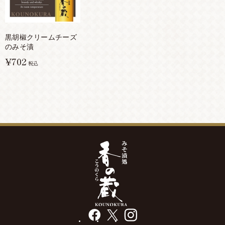
黒胡椒クリームチーズ
のみそ漬
¥702
税込
facebook
X
instagram