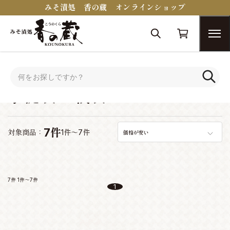
みそ漬処 香の蔵 オンラインショップ
トップ
手提袋・紙袋
手提袋・紙袋
7件
対象商品：
1件～7件
価格が安い
7件
1件～7件
1