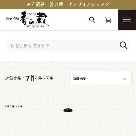
みそ漬処 香の蔵 オンラインショップ
トップ
手提袋・紙袋
手提袋・紙袋
7件
対象商品：
1件～7件
価格が高い
7件
1件～7件
1