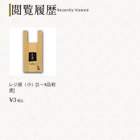
閲覧履歴
Recently Viewed
レジ袋（小）[1～4品程
度]
¥3
税込