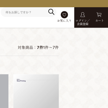
お気に入り
ログイン／
カート
会員登録
対象商品：
7件
1件～7件