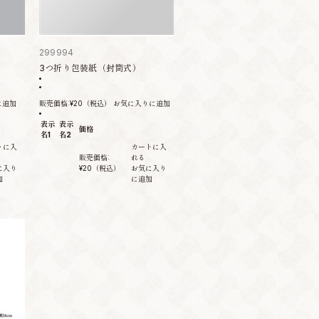
299994
）
3つ折り包装紙（封筒式）
に追加
販売価格:
¥20
（税込）
お気に入りに追加
表示
表示
価格
名1
名2
トに入
カートに入
販売価格:
れる
に入り
¥20
（税込）
お気に入り
加
に追加