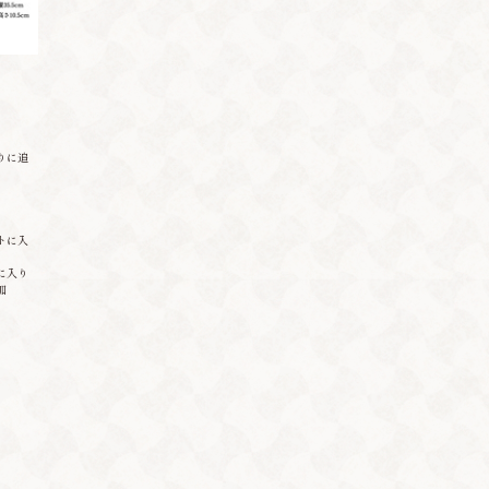
りに追
トに入
に入り
加