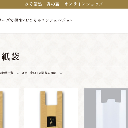
みそ漬処 香の蔵 オンラインショップ
リーズで探す
おつまみコンシェルジュ
・紙袋
示切替
一覧
通常・定期：
通常購入可能