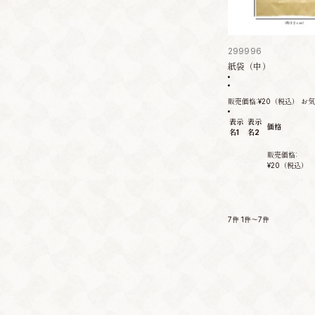
299996
紙袋（中）
販売価格:
¥20
（税込）
お気
表示
表示
価格
名1
名2
販売価格:
¥20
（税込）
7件
1件～7件