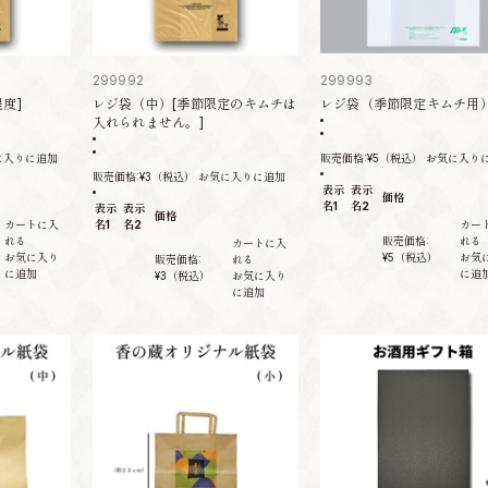
299992
299993
度]
レジ袋（中）[季節限定のキムチは
レジ袋（季節限定キムチ用
入れられません。]
に入りに追加
販売価格:
¥5
（税込）
お気に入り
販売価格:
¥3
（税込）
お気に入りに追加
表示
表示
価格
名1
名2
表示
表示
価格
カートに入
名1
名2
カー
れる
販売価格:
れる
カートに入
お気に入り
¥5
（税込）
お気
販売価格:
れる
に追加
に追
¥3
（税込）
お気に入り
に追加