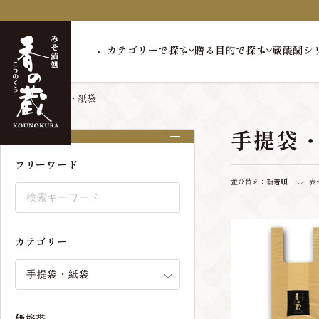
カテゴリーで探す
贈る目的で探す
蔵醍醐シ
トップ
手提袋・紙袋
手提袋
絞り込み
フリーワード
並び替え：
新着順
表
カテゴリー
価格帯