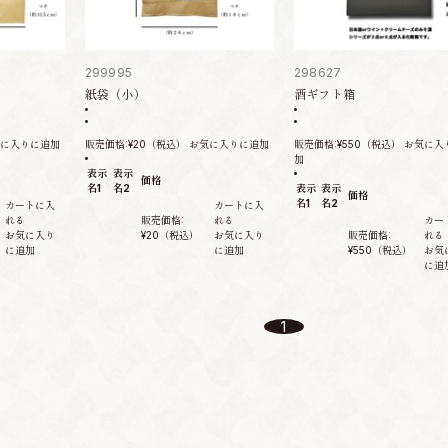
299995
298627
紙袋（小）
酒ギフト箱
に入りに追加
販売価格:
¥20
（税込）
お気に入りに追加
販売価格:
¥550
（税込）
お気に入
加
表示
表示
価格
名1
名2
表示
表示
価格
名1
名2
カートに入
カートに入
れる
販売価格:
れる
カー
お気に入り
¥20
（税込）
お気に入り
販売価格:
れる
に追加
に追加
¥550
（税込）
お気
に追
1