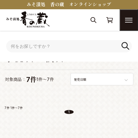
みそ漬処 香の蔵 オンラインショップ
トップ
手提袋・紙袋
手提袋・紙袋
7件
対象商品：
1件～7件
発売日順
7件
1件～7件
1