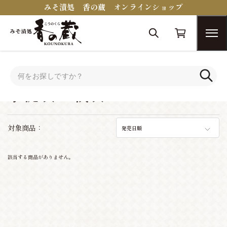
みそ漬処 香の蔵 オンラインショップ
トップ
手提袋・紙袋
手提袋・紙袋
対象商品：
発売日順
該当する商品がありません。