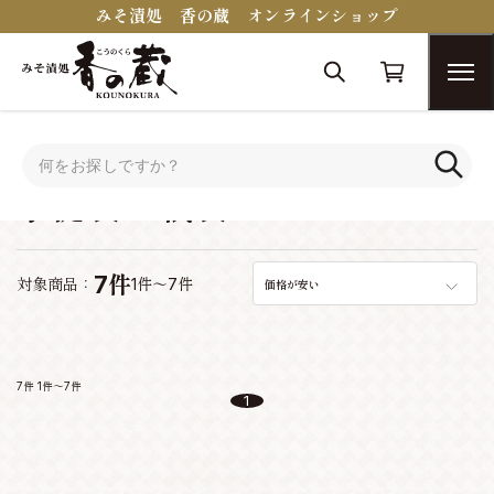
みそ漬処 香の蔵 オンラインショップ
トップ
手提袋・紙袋
手提袋・紙袋
7件
対象商品：
1件～7件
価格が安い
7件
1件～7件
1