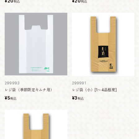
¥20
¥20
税込
税込
299993
299991
レジ袋（季節限定キムチ用）
レジ袋（小）[1～4品程度]
¥5
¥3
税込
税込