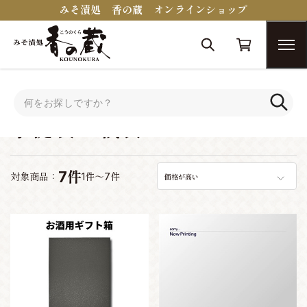
みそ漬処 香の蔵 オンラインショップ
トップ
手提袋・紙袋
手提袋・紙袋
7件
対象商品：
1件～7件
価格が高い