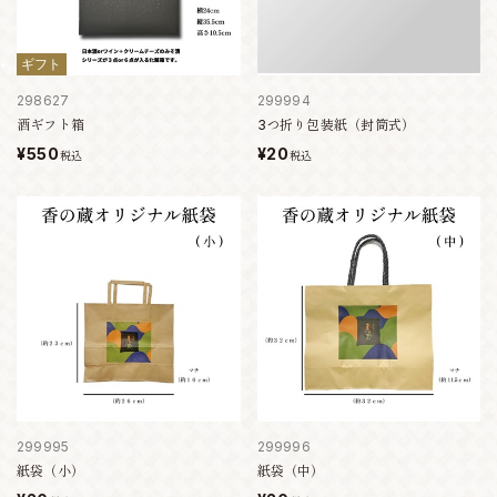
ギフト
298627
299994
酒ギフト箱
3つ折り包装紙（封筒式）
¥550
¥20
税込
税込
299995
299996
紙袋（小）
紙袋（中）