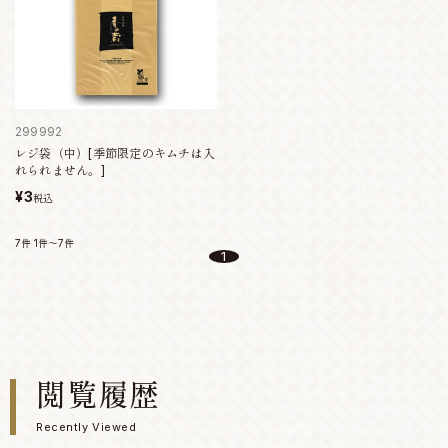
299992
レジ袋（中）[季節限定のキムチは入
れられません。]
¥3
税込
7件
1件～7件
1
閲覧履歴
Recently Viewed