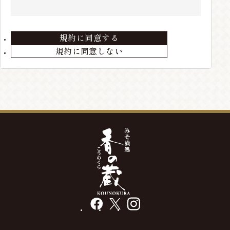
住所、電話番号などの会員情報に変更が生じた場合
は、当店までお届けください。
規約に同意する
第3条 会員の退会
規約に同意しない
会員が退会を希望する場合には、当店までメールにて
ご連絡ください。退会手続きの終了後、退会となりま
す。
第4条 本サービスの変更・廃止
当店の判断により、本サービスを変更・廃止をするこ
とが出来るものとします。
第5条 会員情報の削除
最終の発送から、3年以上経過している場合や、メー
ルアドレス等の不通が発生した場合には、会員情報を
削除する場合があります。
facebook
X
instagram