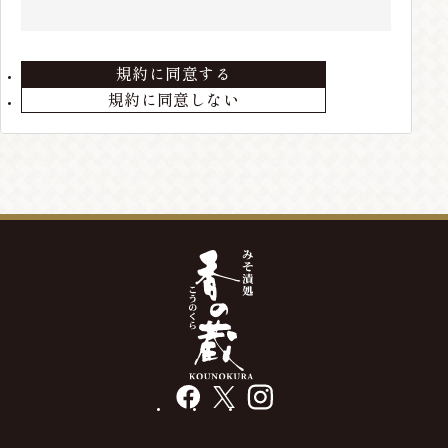
住所、電話番号などの会員情報に変更が生じた場合
は、当店までお届けください。
規約に同意する
第3条 会員の退会
規約に同意しない
会員が退会を希望する場合には、当店までメールにて
ご連絡ください。退会手続きの終了後、退会となりま
す。
第4条 本サービスの変更・廃止
当店の判断により、本サービスを変更・廃止をするこ
とが出来るものとします。
第5条 会員情報の削除
最終の発送から、3年以上経過している場合や、メー
ルアドレス等の不通が発生した場合には、会員情報を
削除する場合があります。
facebook
X
instagram