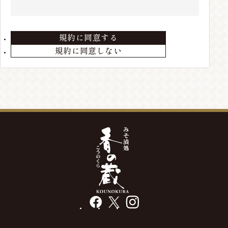
住所、電話番号などの会員情報に変更が生じた場合
は、当店までお届けください。
規約に同意する
第3条 会員の退会
規約に同意しない
会員が退会を希望する場合には、当店までメールにて
ご連絡ください。退会手続きの終了後、退会となりま
す。
第4条 本サービスの変更・廃止
当店の判断により、本サービスを変更・廃止をするこ
とが出来るものとします。
第5条 会員情報の削除
最終の発送から、3年以上経過している場合や、メー
ルアドレス等の不通が発生した場合には、会員情報を
削除する場合があります。
facebook
X
instagram