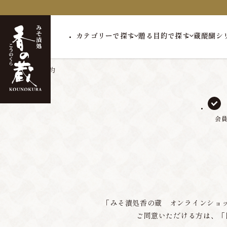
カテゴリーで探す
贈る目的で探す
蔵醍醐シ
トップ
会員規約
会
「みそ漬処香の蔵 オンラインショ
ご同意いただける方は、「