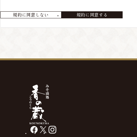
会員が退会を希望する場合には、当店までメールにてご連絡ください
規約に同意しない
規約に同意する
第4条 本サービスの変更・廃止
当店の判断により、本サービスを変更・廃止をすることが出来るもの
第5条 会員情報の削除
最終の発送から、3年以上経過している場合や、メールアドレス等の
があります。
facebook
X
instagram