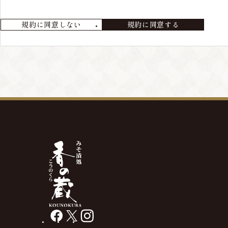
会員が退会を希望する場合には、当店までメールにてご連絡ください
規約に同意しない
規約に同意する
第4条 本サービスの変更・廃止
当店の判断により、本サービスを変更・廃止をすることが出来るもの
第5条 会員情報の削除
最終の発送から、3年以上経過している場合や、メールアドレス等の
があります。
facebook
X
instagram