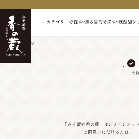
カテゴリーで探す
贈る目的で探す
蔵醍醐シ
トップ
会員規約
会
「みそ漬処香の蔵 オンラインショ
ご同意いただける方は、「