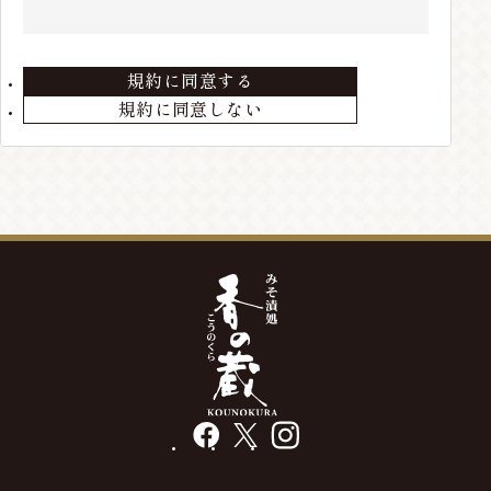
住所、電話番号などの会員情報に変更が生じた場合
は、当店までお届けください。
規約に同意する
第3条 会員の退会
規約に同意しない
会員が退会を希望する場合には、当店までメールにて
ご連絡ください。退会手続きの終了後、退会となりま
す。
第4条 本サービスの変更・廃止
当店の判断により、本サービスを変更・廃止をするこ
とが出来るものとします。
第5条 会員情報の削除
最終の発送から、3年以上経過している場合や、メー
ルアドレス等の不通が発生した場合には、会員情報を
削除する場合があります。
facebook
X
instagram