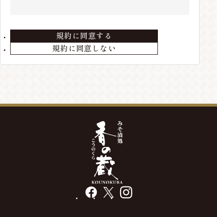
住所、電話番号などの会員情報に変更が生じた場合
は、当店までお届けください。
規約に同意する
第3条 会員の退会
規約に同意しない
会員が退会を希望する場合には、当店までメールにて
ご連絡ください。退会手続きの終了後、退会となりま
す。
第4条 本サービスの変更・廃止
当店の判断により、本サービスを変更・廃止をするこ
とが出来るものとします。
第5条 会員情報の削除
最終の発送から、3年以上経過している場合や、メー
ルアドレス等の不通が発生した場合には、会員情報を
削除する場合があります。
facebook
X
instagram