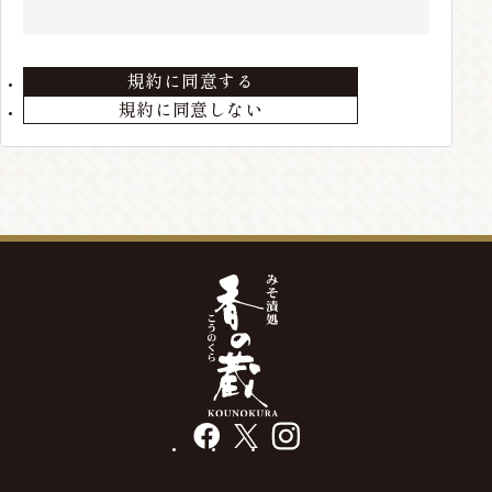
住所、電話番号などの会員情報に変更が生じた場合
は、当店までお届けください。
規約に同意する
第3条 会員の退会
規約に同意しない
会員が退会を希望する場合には、当店までメールにて
ご連絡ください。退会手続きの終了後、退会となりま
す。
第4条 本サービスの変更・廃止
当店の判断により、本サービスを変更・廃止をするこ
とが出来るものとします。
第5条 会員情報の削除
最終の発送から、3年以上経過している場合や、メー
ルアドレス等の不通が発生した場合には、会員情報を
削除する場合があります。
facebook
X
instagram