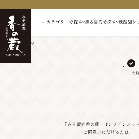
カテゴリーで探す
贈る目的で探す
蔵醍醐シ
トップ
会員規約
会
「みそ漬処香の蔵 オンラインショ
ご同意いただける方は、「