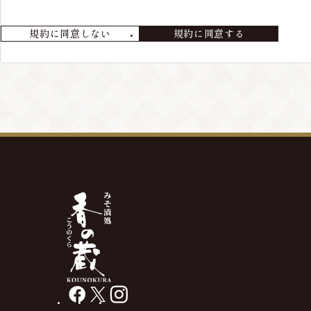
会員が退会を希望する場合には、当店までメールにてご連絡ください
規約に同意しない
規約に同意する
第4条 本サービスの変更・廃止
当店の判断により、本サービスを変更・廃止をすることが出来るもの
第5条 会員情報の削除
最終の発送から、3年以上経過している場合や、メールアドレス等の
があります。
facebook
X
instagram