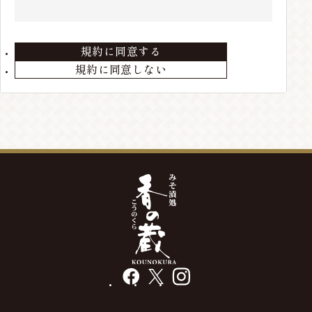
住所、電話番号などの会員情報に変更が生じた場合
は、当店までお届けください。
規約に同意する
第3条 会員の退会
規約に同意しない
会員が退会を希望する場合には、当店までメールにて
ご連絡ください。退会手続きの終了後、退会となりま
す。
第4条 本サービスの変更・廃止
当店の判断により、本サービスを変更・廃止をするこ
とが出来るものとします。
第5条 会員情報の削除
最終の発送から、3年以上経過している場合や、メー
ルアドレス等の不通が発生した場合には、会員情報を
削除する場合があります。
facebook
X
instagram