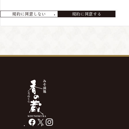
会員が退会を希望する場合には、当店までメールにてご連絡ください
規約に同意しない
規約に同意する
第4条 本サービスの変更・廃止
当店の判断により、本サービスを変更・廃止をすることが出来るもの
第5条 会員情報の削除
最終の発送から、3年以上経過している場合や、メールアドレス等の
があります。
facebook
X
instagram