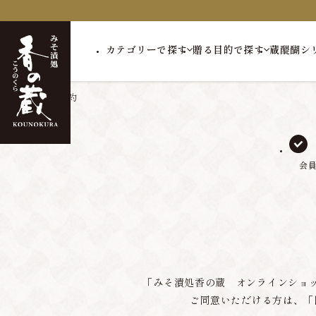
カテゴリーで探す
贈る目的で探す
蔵醍醐シ
トップ
会員規約
会
「みそ漬処香の蔵 オンラインショ
ご同意いただける方は、「