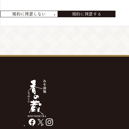
会員が退会を希望する場合には、当店までメールにてご連絡ください
規約に同意しない
規約に同意する
第4条 本サービスの変更・廃止
当店の判断により、本サービスを変更・廃止をすることが出来るもの
第5条 会員情報の削除
最終の発送から、3年以上経過している場合や、メールアドレス等の
があります。
facebook
X
instagram