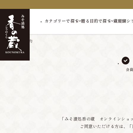
カテゴリーで探す
贈る目的で探す
蔵醍醐シ
トップ
会員規約
会
「みそ漬処香の蔵 オンラインショ
ご同意いただける方は、「