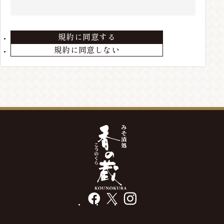
住所、電話番号などの会員情報に変更が生じた場合
は、当店までお届けください。
規約に同意する
第3条 会員の退会
規約に同意しない
会員が退会を希望する場合には、当店までメールにて
ご連絡ください。退会手続きの終了後、退会となりま
す。
第4条 本サービスの変更・廃止
当店の判断により、本サービスを変更・廃止をするこ
とが出来るものとします。
第5条 会員情報の削除
最終の発送から、3年以上経過している場合や、メー
ルアドレス等の不通が発生した場合には、会員情報を
削除する場合があります。
facebook
X
instagram