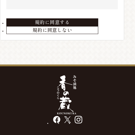
住所、電話番号などの会員情報に変更が生じた場合
は、当店までお届けください。
規約に同意する
第3条 会員の退会
規約に同意しない
会員が退会を希望する場合には、当店までメールにて
ご連絡ください。退会手続きの終了後、退会となりま
す。
第4条 本サービスの変更・廃止
当店の判断により、本サービスを変更・廃止をするこ
とが出来るものとします。
第5条 会員情報の削除
最終の発送から、3年以上経過している場合や、メー
ルアドレス等の不通が発生した場合には、会員情報を
削除する場合があります。
facebook
X
instagram