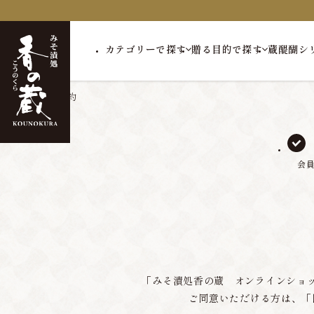
カテゴリーで探す
贈る目的で探す
蔵醍醐シ
トップ
会員規約
会
「みそ漬処香の蔵 オンラインショ
ご同意いただける方は、「