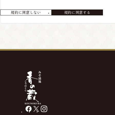
会員が退会を希望する場合には、当店までメールにてご連絡ください
規約に同意しない
規約に同意する
第4条 本サービスの変更・廃止
当店の判断により、本サービスを変更・廃止をすることが出来るもの
第5条 会員情報の削除
最終の発送から、3年以上経過している場合や、メールアドレス等の
があります。
facebook
X
instagram