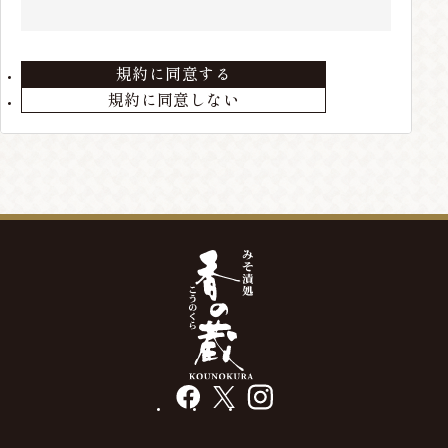
住所、電話番号などの会員情報に変更が生じた場合
は、当店までお届けください。
規約に同意する
第3条 会員の退会
規約に同意しない
会員が退会を希望する場合には、当店までメールにて
ご連絡ください。退会手続きの終了後、退会となりま
す。
第4条 本サービスの変更・廃止
当店の判断により、本サービスを変更・廃止をするこ
とが出来るものとします。
第5条 会員情報の削除
最終の発送から、3年以上経過している場合や、メー
ルアドレス等の不通が発生した場合には、会員情報を
削除する場合があります。
facebook
X
instagram