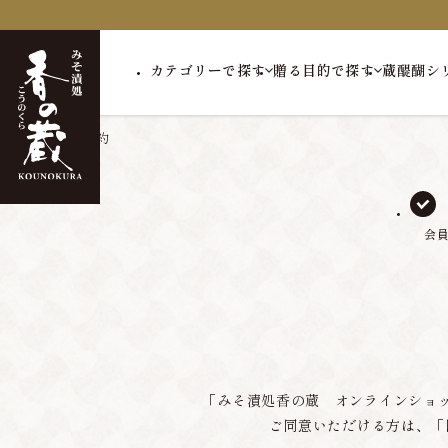
カテゴリーで探す
贈る目的で探す
蔵醍醐シ
トップ
会員規約
会
「みそ漬処香の蔵 オンラインショ
ご同意いただける方は、「