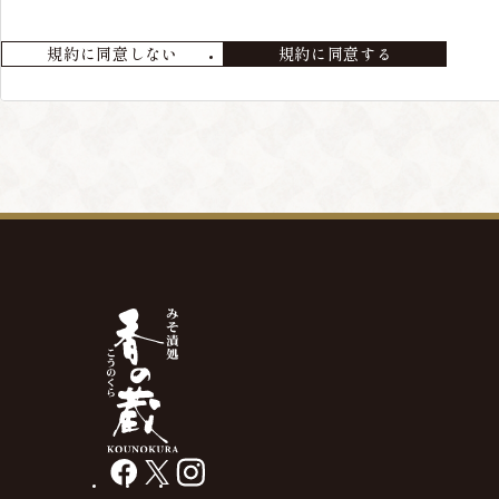
会員が退会を希望する場合には、当店までメールにてご連絡ください
規約に同意しない
規約に同意する
第4条 本サービスの変更・廃止
当店の判断により、本サービスを変更・廃止をすることが出来るもの
第5条 会員情報の削除
最終の発送から、3年以上経過している場合や、メールアドレス等の
があります。
facebook
X
instagram