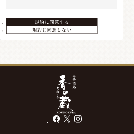
住所、電話番号などの会員情報に変更が生じた場合
は、当店までお届けください。
規約に同意する
第3条 会員の退会
規約に同意しない
会員が退会を希望する場合には、当店までメールにて
ご連絡ください。退会手続きの終了後、退会となりま
す。
第4条 本サービスの変更・廃止
当店の判断により、本サービスを変更・廃止をするこ
とが出来るものとします。
第5条 会員情報の削除
最終の発送から、3年以上経過している場合や、メー
ルアドレス等の不通が発生した場合には、会員情報を
削除する場合があります。
facebook
X
instagram